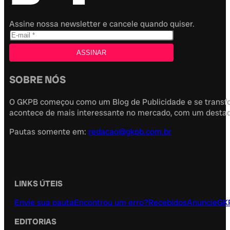
Assine nossa newsletter e cancele quando quiser.
SOBRE NÓS
O GKPB começou como um Blog de Publicidade e se transfor
acontece de mais interessante no mercado, com um destaque
Pautas somente em:
redacao@gkpb.com.br
LINKS ÚTEIS
Envie sua pauta
Encontrou um erro?
Recebidos
Anuncie
GK
EDITORIAS