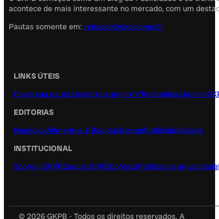
acontece de mais interessante no mercado, com um destaque
Pautas somente em:
redacao@gkpb.com.br
LINKS ÚTEIS
Envie sua pauta
Encontrou um erro?
Recebidos
Anuncie
GK
EDITORIAS
Negócios
Alimentos & Bebidas
Design
Publicidade
Geek
INSTITUCIONAL
Sobre o GKPB
Equipe GKPB
Contato
Política de privacidade
© 2026 GKPB - Todos os direitos reservados. A