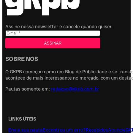
Assine nossa newsletter e cancele quando quiser.
SOBRE NÓS
O GKPB começou como um Blog de Publicidade e se transfor
acontece de mais interessante no mercado, com um destaque
Pautas somente em:
redacao@gkpb.com.br
LINKS ÚTEIS
Envie sua pauta
Encontrou um erro?
Recebidos
Anuncie
GK