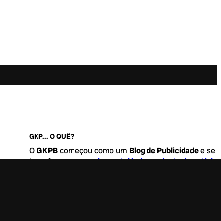
GKP... O QUÊ?
O
GKPB
começou como um
Blog de Publicidade
e se
transformou no
maior portal independente de notícia
Marketing e Comunicação do Brasil
.
Este é um lugar para abordar tudo o que acontece d
interessante no mercado, com um destaque para pau
de
diversidade, geração Z
e
universo geek
. Entre, tire