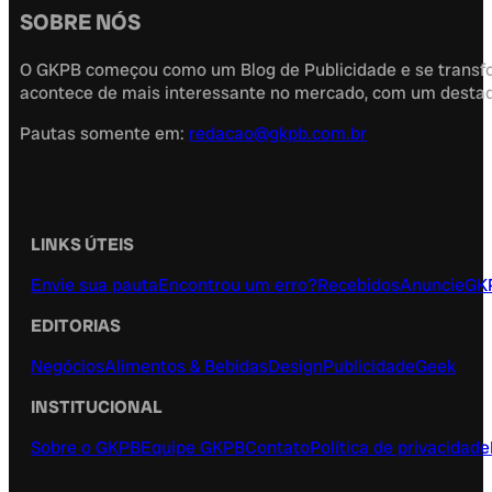
SOBRE NÓS
O GKPB começou como um Blog de Publicidade e se transfor
acontece de mais interessante no mercado, com um destaque
Pautas somente em:
redacao@gkpb.com.br
LINKS ÚTEIS
Envie sua pauta
Encontrou um erro?
Recebidos
Anuncie
GK
EDITORIAS
Negócios
Alimentos & Bebidas
Design
Publicidade
Geek
INSTITUCIONAL
Sobre o GKPB
Equipe GKPB
Contato
Política de privacidade