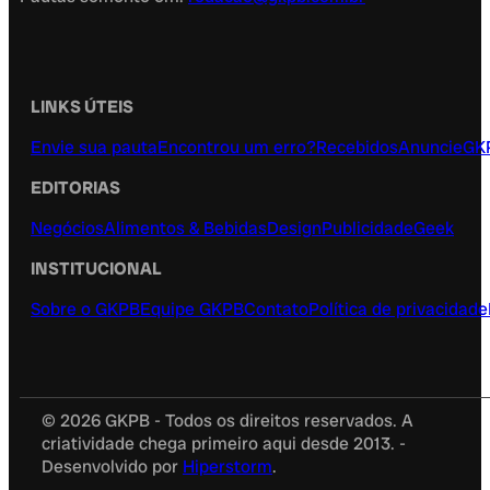
LINKS ÚTEIS
Envie sua pauta
Encontrou um erro?
Recebidos
Anuncie
GK
EDITORIAS
Negócios
Alimentos & Bebidas
Design
Publicidade
Geek
INSTITUCIONAL
Sobre o GKPB
Equipe GKPB
Contato
Política de privacidade
© 2026 GKPB - Todos os direitos reservados. A
criatividade chega primeiro aqui desde 2013. -
Desenvolvido por
Hiperstorm
.