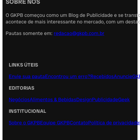
SOBRE NÓS
O GKPB começou como um Blog de Publicidade e se transfor
acontece de mais interessante no mercado, com um destaque
Pautas somente em:
redacao@gkpb.com.br
LINKS ÚTEIS
Envie sua pauta
Encontrou um erro?
Recebidos
Anuncie
GK
EDITORIAS
Negócios
Alimentos & Bebidas
Design
Publicidade
Geek
INSTITUCIONAL
Sobre o GKPB
Equipe GKPB
Contato
Política de privacidade