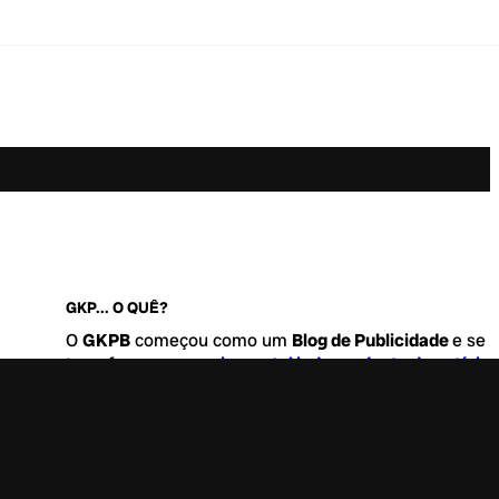
GKP... O QUÊ?
O
GKPB
começou como um
Blog de Publicidade
e se
transformou no
maior portal independente de notícia
Marketing e Comunicação do Brasil
.
Este é um lugar para abordar tudo o que acontece d
interessante no mercado, com um destaque para pau
de
diversidade, geração Z
e
universo geek
. Entre, tire