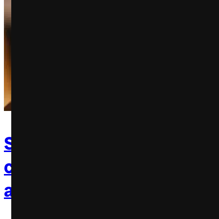
Skol Hops: Ambev lança n
cerveja puro malte e com 
aromático