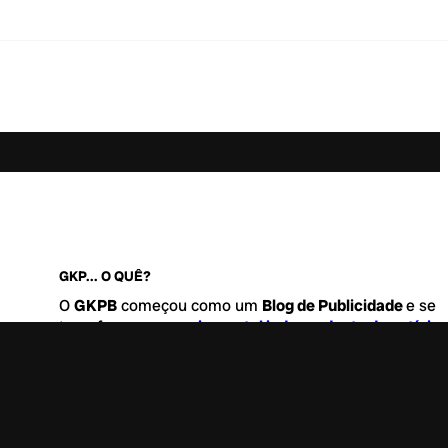
GKP... O QUÊ?
O
GKPB
começou como um
Blog de Publicidade
e se
transformou no
maior portal independente de notícia
Marketing e Comunicação do Brasil
.
Este é um lugar para abordar tudo o que acontece d
interessante no mercado, com um destaque para pau
de
diversidade, geração Z
e
universo geek
. Entre, tire