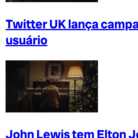
Twitter UK lança campan
usuário
John Lewis tem Elton J