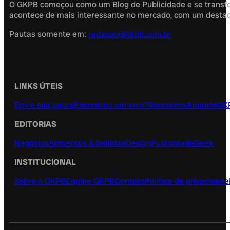
O GKPB começou como um Blog de Publicidade e se transfor
acontece de mais interessante no mercado, com um destaque
Pautas somente em:
redacao@gkpb.com.br
LINKS ÚTEIS
Envie sua pauta
Encontrou um erro?
Recebidos
Anuncie
GK
EDITORIAS
Negócios
Alimentos & Bebidas
Design
Publicidade
Geek
INSTITUCIONAL
Sobre o GKPB
Equipe GKPB
Contato
Política de privacidade