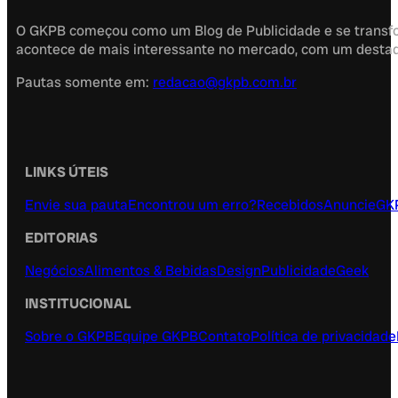
O GKPB começou como um Blog de Publicidade e se transfor
acontece de mais interessante no mercado, com um destaque
Pautas somente em:
redacao@gkpb.com.br
LINKS ÚTEIS
Envie sua pauta
Encontrou um erro?
Recebidos
Anuncie
GK
EDITORIAS
Negócios
Alimentos & Bebidas
Design
Publicidade
Geek
INSTITUCIONAL
Sobre o GKPB
Equipe GKPB
Contato
Política de privacidade