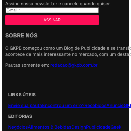
Assine nossa newsletter e cancele quando quiser.
SOBRE NÓS
O GKPB começou como um Blog de Publicidade e se transfor
acontece de mais interessante no mercado, com um destaque
Pautas somente em:
redacao@gkpb.com.br
LINKS ÚTEIS
Envie sua pauta
Encontrou um erro?
Recebidos
Anuncie
GK
EDITORIAS
Negócios
Alimentos & Bebidas
Design
Publicidade
Geek