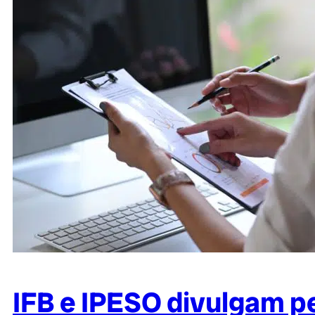
IFB e IPESO divulgam p