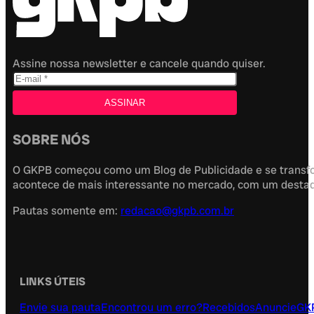
Assine nossa newsletter e cancele quando quiser.
SOBRE NÓS
O GKPB começou como um Blog de Publicidade e se transfor
acontece de mais interessante no mercado, com um destaque
Pautas somente em:
redacao@gkpb.com.br
LINKS ÚTEIS
Envie sua pauta
Encontrou um erro?
Recebidos
Anuncie
GK