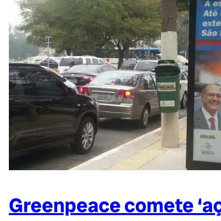
Greenpeace comete ‘açõ