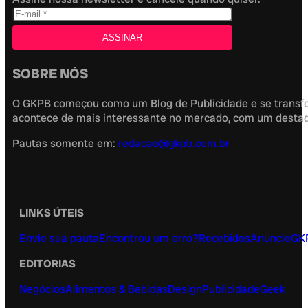
SOBRE NÓS
O GKPB começou como um Blog de Publicidade e se transfor
acontece de mais interessante no mercado, com um destaque
Pautas somente em:
redacao@gkpb.com.br
LINKS ÚTEIS
Envie sua pauta
Encontrou um erro?
Recebidos
Anuncie
GK
EDITORIAS
Negócios
Alimentos & Bebidas
Design
Publicidade
Geek