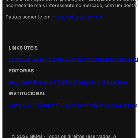
acontece de mais interessante no mercado, com um destaque
Pautas somente em:
redacao@gkpb.com.br
LINKS ÚTEIS
Envie sua pauta
Encontrou um erro?
Recebidos
Anuncie
GK
EDITORIAS
Negócios
Alimentos & Bebidas
Design
Publicidade
Geek
INSTITUCIONAL
Sobre o GKPB
Equipe GKPB
Contato
Política de privacidade
© 2026 GKPB - Todos os direitos reservados. A