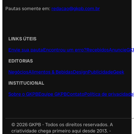
Pautas somente em:
redacao@gkpb.com.br
LINKS ÚTEIS
Envie sua pauta
Encontrou um erro?
Recebidos
Anuncie
GK
EDITORIAS
Negócios
Alimentos & Bebidas
Design
Publicidade
Geek
INSTITUCIONAL
Sobre o GKPB
Equipe GKPB
Contato
Política de privacidade
© 2026 GKPB - Todos os direitos reservados. A
criatividade chega primeiro aqui desde 2013. -