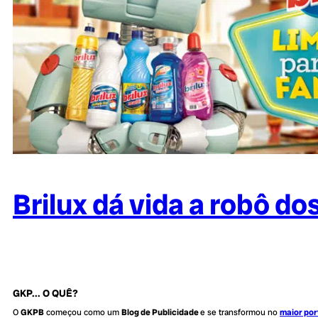
Brilux dá vida a robô d
GKP... O QUÊ?
O
GKPB
começou como um
Blog de Publicidade
e se transformou no
maior por