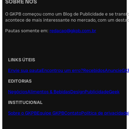
SOBRE NÓS
O GKPB começou como um Blog de Publicidade e se transfor
acontece de mais interessante no mercado, com um destaque
Pautas somente em:
redacao@gkpb.com.br
LINKS ÚTEIS
Envie sua pauta
Encontrou um erro?
Recebidos
Anuncie
GK
EDITORIAS
Negócios
Alimentos & Bebidas
Design
Publicidade
Geek
INSTITUCIONAL
Sobre o GKPB
Equipe GKPB
Contato
Política de privacidade