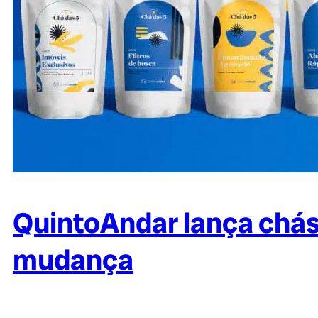
QuintoAndar lança chás
mudança