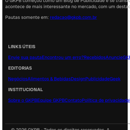
O GKPB começou como um Blog de Publicidade e se transfor
acontece de mais interessante no mercado, com um destaque
Pautas somente em:
redacao@gkpb.com.br
LINKS ÚTEIS
Envie sua pauta
Encontrou um erro?
Recebidos
Anuncie
GK
EDITORIAS
Negócios
Alimentos & Bebidas
Design
Publicidade
Geek
INSTITUCIONAL
Sobre o GKPB
Equipe GKPB
Contato
Política de privacidade
© 2026 GKPB - Todos os direitos reservados. A