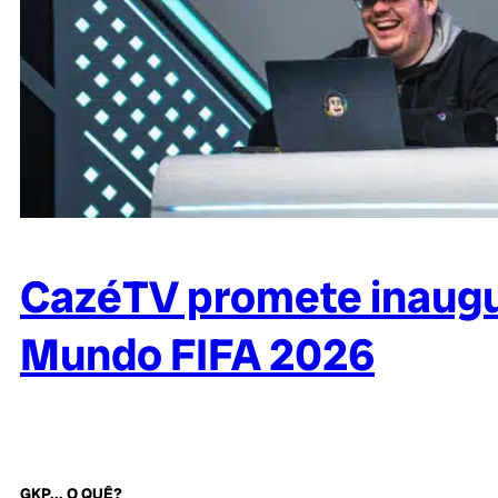
CazéTV promete inaugur
Mundo FIFA 2026
GKP... O QUÊ?