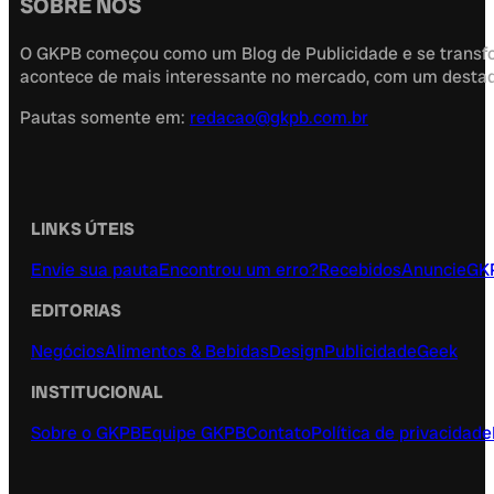
SOBRE NÓS
O GKPB começou como um Blog de Publicidade e se transfor
acontece de mais interessante no mercado, com um destaque
Pautas somente em:
redacao@gkpb.com.br
LINKS ÚTEIS
Envie sua pauta
Encontrou um erro?
Recebidos
Anuncie
GK
EDITORIAS
Negócios
Alimentos & Bebidas
Design
Publicidade
Geek
INSTITUCIONAL
Sobre o GKPB
Equipe GKPB
Contato
Política de privacidade