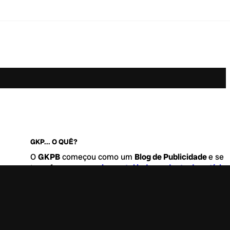
GKP... O QUÊ?
O
GKPB
começou como um
Blog de Publicidade
e se
transformou no
maior portal independente de notícia
Marketing e Comunicação do Brasil
.
Este é um lugar para abordar tudo o que acontece d
interessante no mercado, com um destaque para pau
de
diversidade, geração Z
e
universo geek
. Entre, tire