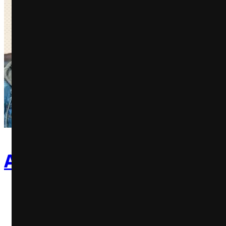
A Choqueização da Notíci