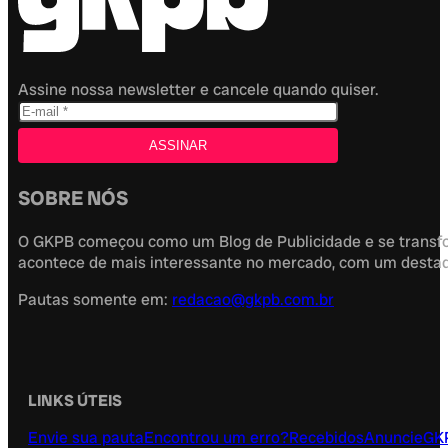
Assine nossa newsletter e cancele quando quiser.
SOBRE NÓS
O GKPB começou como um Blog de Publicidade e se transfor
acontece de mais interessante no mercado, com um destaque
Pautas somente em:
redacao@gkpb.com.br
LINKS ÚTEIS
Envie sua pauta
Encontrou um erro?
Recebidos
Anuncie
GK