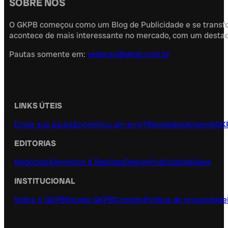
SOBRE NÓS
O GKPB começou como um Blog de Publicidade e se transfor
acontece de mais interessante no mercado, com um destaque
Pautas somente em:
redacao@gkpb.com.br
LINKS ÚTEIS
Envie sua pauta
Encontrou um erro?
Recebidos
Anuncie
GK
EDITORIAS
Negócios
Alimentos & Bebidas
Design
Publicidade
Geek
INSTITUCIONAL
Sobre o GKPB
Equipe GKPB
Contato
Política de privacidade