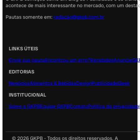
acontece de mais interessante no mercado, com um destaque
Pautas somente em:
redacao@gkpb.com.br
LINKS ÚTEIS
Envie sua pauta
Encontrou um erro?
Recebidos
Anuncie
GK
EDITORIAS
Negócios
Alimentos & Bebidas
Design
Publicidade
Geek
INSTITUCIONAL
Sobre o GKPB
Equipe GKPB
Contato
Política de privacidade
© 2026 GKPB - Todos os direitos reservados. A