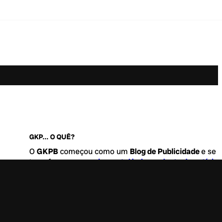
GKP... O QUÊ?
O
GKPB
começou como um
Blog de Publicidade
e se
transformou no
maior portal independente de notícia
Marketing e Comunicação do Brasil
.
Este é um lugar para abordar tudo o que acontece d
interessante no mercado, com um destaque para pau
de
diversidade, geração Z
e
universo geek
. Entre, tire