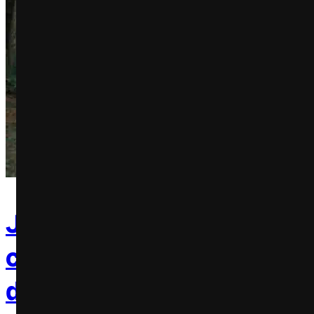
Jetour chega ao Brasil co
campanha que celebra o f
da mobilidade