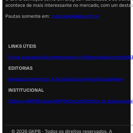
acontece de mais interessante no mercado, com um destaque
Pautas somente em:
redacao@gkpb.com.br
LINKS ÚTEIS
Envie sua pauta
Encontrou um erro?
Recebidos
Anuncie
GK
EDITORIAS
Negócios
Alimentos & Bebidas
Design
Publicidade
Geek
INSTITUCIONAL
Sobre o GKPB
Equipe GKPB
Contato
Política de privacidade
© 2026 GKPB - Todos os direitos reservados. A