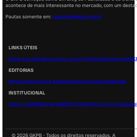
acontece de mais interessante no mercado, com um destaque
Pautas somente em:
redacao@gkpb.com.br
LINKS ÚTEIS
Envie sua pauta
Encontrou um erro?
Recebidos
Anuncie
GK
EDITORIAS
Negócios
Alimentos & Bebidas
Design
Publicidade
Geek
INSTITUCIONAL
Sobre o GKPB
Equipe GKPB
Contato
Política de privacidade
© 2026 GKPB - Todos os direitos reservados. A