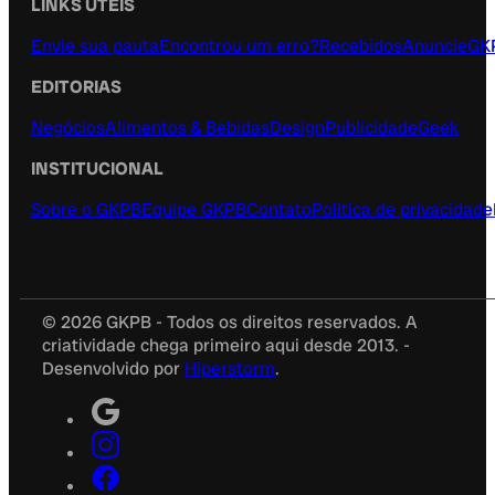
LINKS ÚTEIS
Envie sua pauta
Encontrou um erro?
Recebidos
Anuncie
GK
EDITORIAS
Negócios
Alimentos & Bebidas
Design
Publicidade
Geek
INSTITUCIONAL
Sobre o GKPB
Equipe GKPB
Contato
Política de privacidade
© 2026 GKPB - Todos os direitos reservados. A
criatividade chega primeiro aqui desde 2013. -
Desenvolvido por
Hiperstorm
.