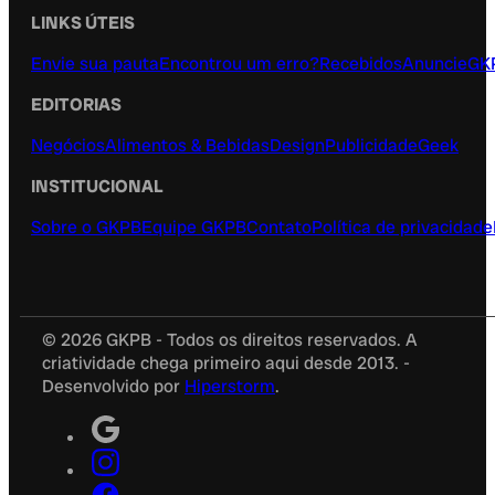
LINKS ÚTEIS
Envie sua pauta
Encontrou um erro?
Recebidos
Anuncie
GK
EDITORIAS
Negócios
Alimentos & Bebidas
Design
Publicidade
Geek
INSTITUCIONAL
Sobre o GKPB
Equipe GKPB
Contato
Política de privacidade
© 2026 GKPB - Todos os direitos reservados. A
criatividade chega primeiro aqui desde 2013. -
Desenvolvido por
Hiperstorm
.