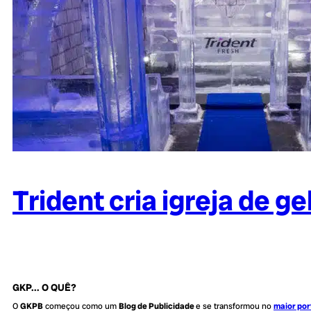
Trident cria igreja de 
GKP... O QUÊ?
O
GKPB
começou como um
Blog de Publicidade
e se transformou no
maior por