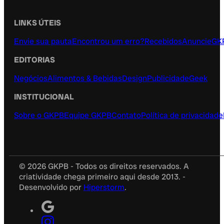
LINKS ÚTEIS
Envie sua pauta
Encontrou um erro?
Recebidos
Anuncie
GK
EDITORIAS
Negócios
Alimentos & Bebidas
Design
Publicidade
Geek
INSTITUCIONAL
Sobre o GKPB
Equipe GKPB
Contato
Política de privacidade
© 2026 GKPB - Todos os direitos reservados. A
criatividade chega primeiro aqui desde 2013. -
Desenvolvido por
Hiperstorm
.