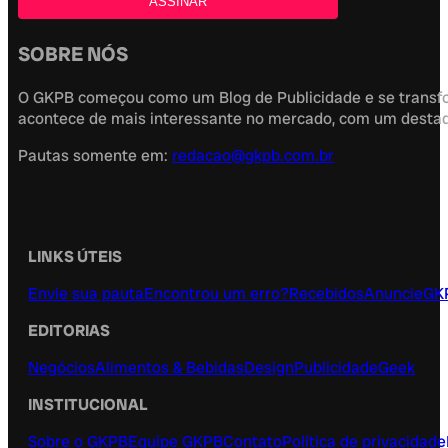
SOBRE NÓS
O GKPB começou como um Blog de Publicidade e se transfor
acontece de mais interessante no mercado, com um destaque
Pautas somente em:
redacao@gkpb.com.br
LINKS ÚTEIS
Envie sua pauta
Encontrou um erro?
Recebidos
Anuncie
GK
EDITORIAS
Negócios
Alimentos & Bebidas
Design
Publicidade
Geek
INSTITUCIONAL
Sobre o GKPB
Equipe GKPB
Contato
Política de privacidade