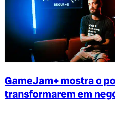
GameJam+ mostra o pot
transformarem em negóc