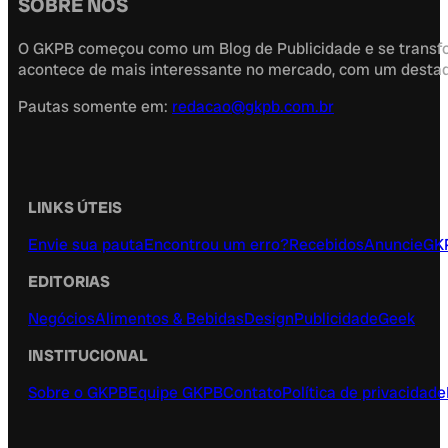
SOBRE NÓS
O GKPB começou como um Blog de Publicidade e se transfor
acontece de mais interessante no mercado, com um destaque
Pautas somente em:
redacao@gkpb.com.br
LINKS ÚTEIS
Envie sua pauta
Encontrou um erro?
Recebidos
Anuncie
GK
EDITORIAS
Negócios
Alimentos & Bebidas
Design
Publicidade
Geek
INSTITUCIONAL
Sobre o GKPB
Equipe GKPB
Contato
Política de privacidade