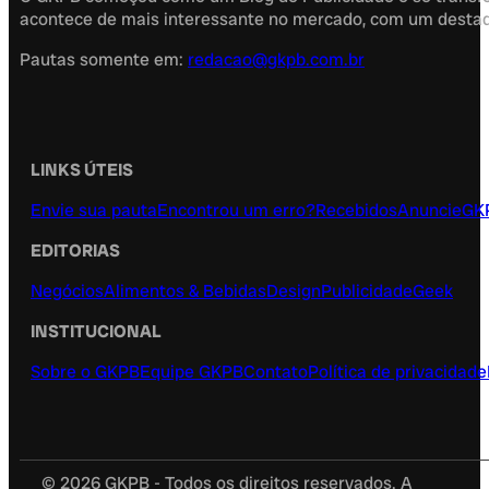
acontece de mais interessante no mercado, com um destaque
Pautas somente em:
redacao@gkpb.com.br
LINKS ÚTEIS
Envie sua pauta
Encontrou um erro?
Recebidos
Anuncie
GK
EDITORIAS
Negócios
Alimentos & Bebidas
Design
Publicidade
Geek
INSTITUCIONAL
Sobre o GKPB
Equipe GKPB
Contato
Política de privacidade
© 2026 GKPB - Todos os direitos reservados. A