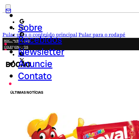
Sobre
Pular para o conteúdo principal
Pular para o rodapé
Recebidos
ROCK IN RIO 2026
COLECIONÁVEIS
Newsletter
FESTA JUNINA
NOVIDADES
Anuncie
BOCÃO
CAMPANHAS CRIATIVAS
Contato
ÚLTIMAS NOTÍCIAS