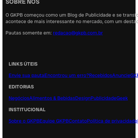
SOBRE NÓS
O GKPB começou como um Blog de Publicidade e se transfor
acontece de mais interessante no mercado, com um destaque
Pautas somente em:
redacao@gkpb.com.br
LINKS ÚTEIS
Envie sua pauta
Encontrou um erro?
Recebidos
Anuncie
GK
EDITORIAS
Negócios
Alimentos & Bebidas
Design
Publicidade
Geek
INSTITUCIONAL
Sobre o GKPB
Equipe GKPB
Contato
Política de privacidade