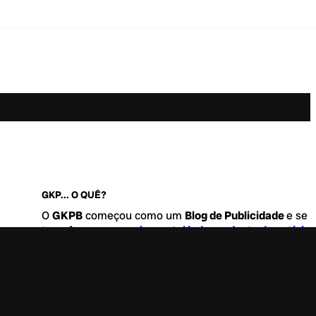
GKP... O QUÊ?
O
GKPB
começou como um
Blog de Publicidade
e se
transformou no
maior portal independente de notícia
Marketing e Comunicação do Brasil
.
Este é um lugar para abordar tudo o que acontece d
interessante no mercado, com um destaque para pau
de
diversidade, geração Z
e
universo geek
. Entre, tire