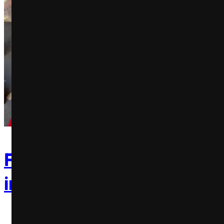
Funerária brasileira lança
inspirados em Super Mari