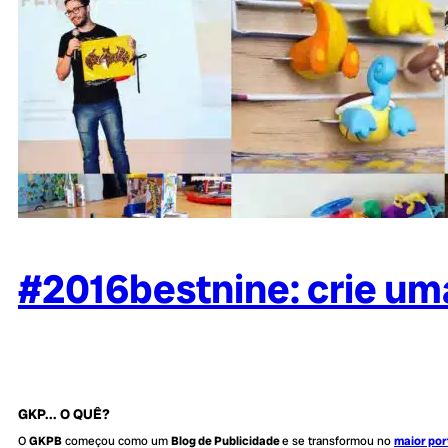
#2016bestnine: crie um
GKP... O QUÊ?
O
GKPB
começou como um
Blog de Publicidade
e se transformou no
maior por