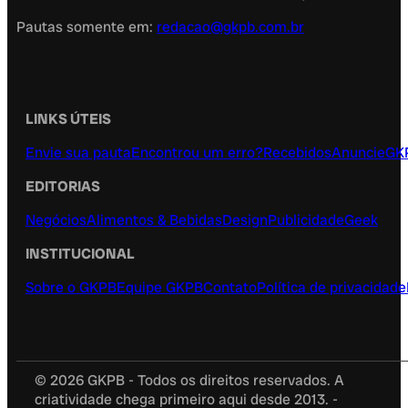
Pautas somente em:
redacao@gkpb.com.br
LINKS ÚTEIS
Envie sua pauta
Encontrou um erro?
Recebidos
Anuncie
GK
EDITORIAS
Negócios
Alimentos & Bebidas
Design
Publicidade
Geek
INSTITUCIONAL
Sobre o GKPB
Equipe GKPB
Contato
Política de privacidade
© 2026 GKPB - Todos os direitos reservados. A
criatividade chega primeiro aqui desde 2013. -