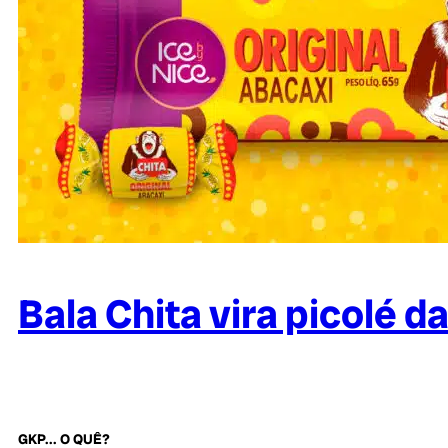
Bala Chita vira picolé d
GKP... O QUÊ?