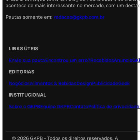
acontece de mais interessante no mercado, com um destaque
Pautas somente em:
redacao@gkpb.com.br
LINKS ÚTEIS
Envie sua pauta
Encontrou um erro?
Recebidos
Anuncie
GK
EDITORIAS
Negócios
Alimentos & Bebidas
Design
Publicidade
Geek
INSTITUCIONAL
Sobre o GKPB
Equipe GKPB
Contato
Política de privacidade
© 2026 GKPB - Todos os direitos reservados. A