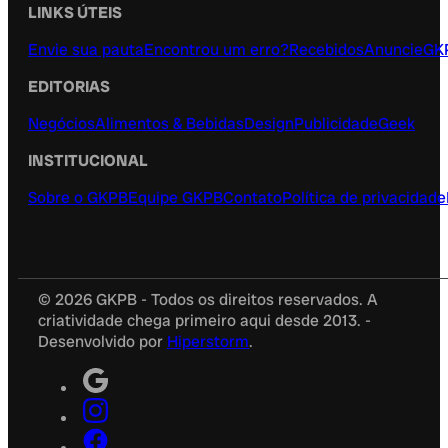
LINKS ÚTEIS
Envie sua pauta
Encontrou um erro?
Recebidos
Anuncie
GK
EDITORIAS
Negócios
Alimentos & Bebidas
Design
Publicidade
Geek
INSTITUCIONAL
Sobre o GKPB
Equipe GKPB
Contato
Política de privacidade
© 2026 GKPB - Todos os direitos reservados. A
criatividade chega primeiro aqui desde 2013. -
Desenvolvido por
Hiperstorm
.