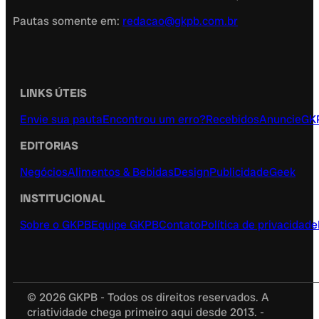
Pautas somente em:
redacao@gkpb.com.br
LINKS ÚTEIS
Envie sua pauta
Encontrou um erro?
Recebidos
Anuncie
GK
EDITORIAS
Negócios
Alimentos & Bebidas
Design
Publicidade
Geek
INSTITUCIONAL
Sobre o GKPB
Equipe GKPB
Contato
Política de privacidade
© 2026 GKPB - Todos os direitos reservados. A
criatividade chega primeiro aqui desde 2013. -