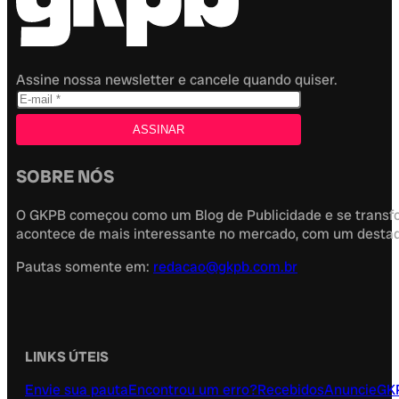
Assine nossa newsletter e cancele quando quiser.
SOBRE NÓS
O GKPB começou como um Blog de Publicidade e se transfor
acontece de mais interessante no mercado, com um destaque
Pautas somente em:
redacao@gkpb.com.br
LINKS ÚTEIS
Envie sua pauta
Encontrou um erro?
Recebidos
Anuncie
GK