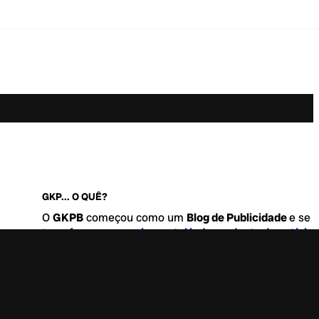
GKP... O QUÊ?
O
GKPB
começou como um
Blog de Publicidade
e se
transformou no
maior portal independente de notícia
Marketing e Comunicação do Brasil
.
Este é um lugar para abordar tudo o que acontece d
interessante no mercado, com um destaque para pau
de
diversidade, geração Z
e
universo geek
. Entre, tire