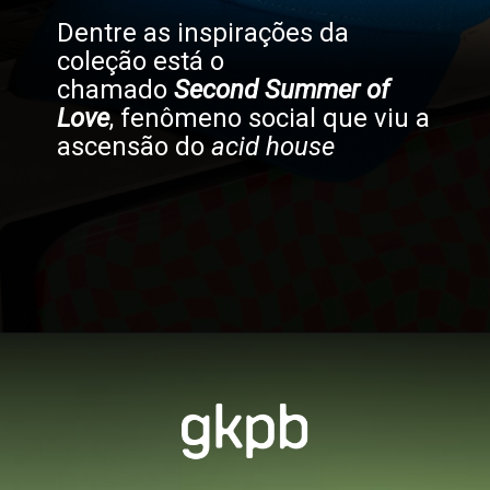
Dentre as inspirações da
coleção está o
chamado
Second Summer of
Love
, fenômeno social que viu a
ascensão do
acid house
Opening
https://gkpb.com.br/121013/umbro-mtv/