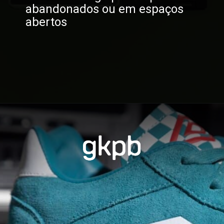
abandonados ou em espaços
abertos
Opening
https://gkpb.com.br/121013/umbro-mtv/