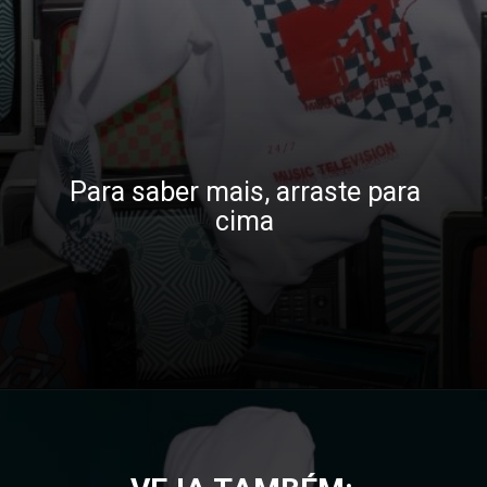
Para saber mais, arraste para
cima
Opening
https://gkpb.com.br/121013/umbro-mtv/