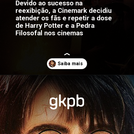
Devido ao sucesso na 
reexibição, a Cinemark decidiu 
atender os fãs e repetir a dose 
de Harry Potter e a Pedra 
Filosofal nos cinemas
Opening
https://gkpb.com.br/79458/cinemark-novas-sessoes-harry-potter/