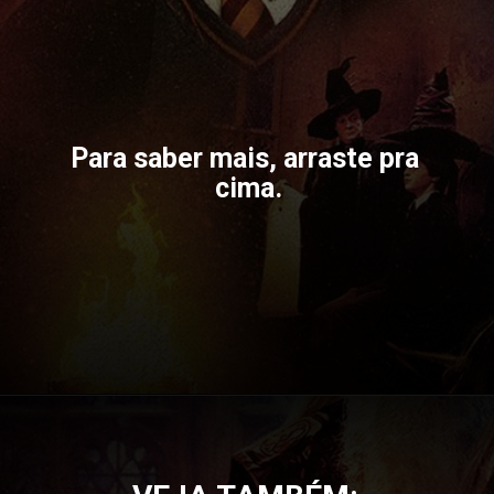
Para saber mais, arraste pra 
cima.
Opening
https://gkpb.com.br/79458/cinemark-novas-sessoes-harry-potter/