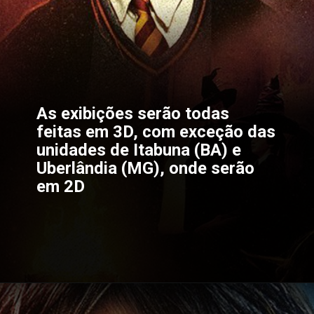
As exibições serão todas 
feitas em 3D, com exceção das 
unidades de 
Itabuna 
(BA) e 
Uberlândia 
(MG), onde serão 
em 2D
Opening
https://gkpb.com.br/79458/cinemark-novas-sessoes-harry-potter/