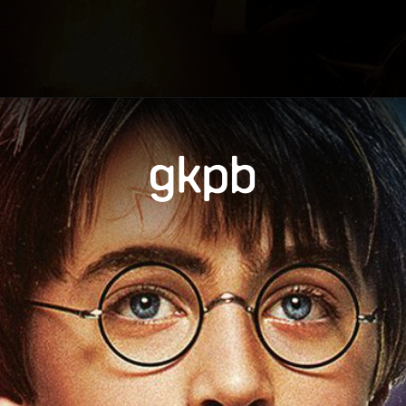
Opening
https://gkpb.com.br/79458/cinemark-novas-sessoes-harry-potter/