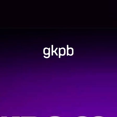
Opening
https://gkpb.com.br/78260/ccxp-2021-hbo-max/