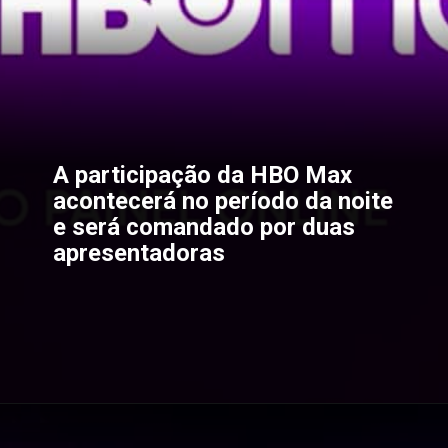
A participação da HBO Max 
acontecerá no período da noite 
e será comandado por duas 
apresentadoras
Opening
https://gkpb.com.br/78260/ccxp-2021-hbo-max/