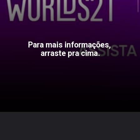
Para mais informações, 
arraste pra cima.
Opening
https://gkpb.com.br/78260/ccxp-2021-hbo-max/