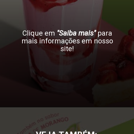
Clique em
"Saiba mais"
para
mais informações em nosso
site!
Opening
https://gkpb.com.br/162572/burger-king-moca-lancamento/