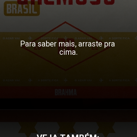
Para saber mais, arraste pra 
cima.
Opening
https://gkpb.com.br/89363/brahma-presentes-brasil-copa/