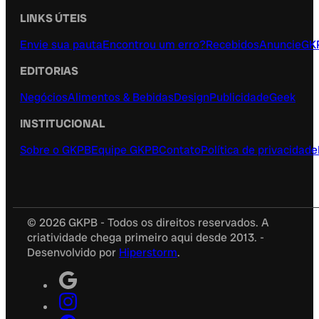
LINKS ÚTEIS
Envie sua pauta
Encontrou um erro?
Recebidos
Anuncie
GK
EDITORIAS
Negócios
Alimentos & Bebidas
Design
Publicidade
Geek
INSTITUCIONAL
Sobre o GKPB
Equipe GKPB
Contato
Política de privacidade
© 2026 GKPB - Todos os direitos reservados. A
criatividade chega primeiro aqui desde 2013. -
Desenvolvido por
Hiperstorm
.