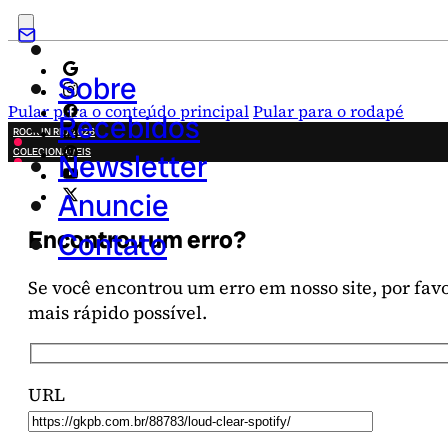
Sobre
Pular para o conteúdo principal
Pular para o rodapé
Recebidos
ROCK IN RIO 2026
COLECIONÁVEIS
Newsletter
FESTA JUNINA
NOVIDADES
Anuncie
CAMPANHAS CRIATIVAS
Encontrou um erro?
Contato
Se você encontrou um erro em nosso site, por favor
mais rápido possível.
URL