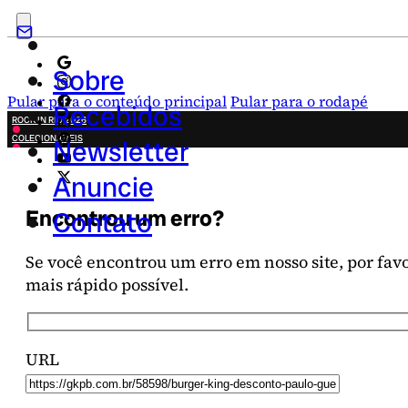
Sobre
Pular para o conteúdo principal
Pular para o rodapé
Recebidos
ROCK IN RIO 2026
COLECIONÁVEIS
Newsletter
FESTA JUNINA
NOVIDADES
Anuncie
CAMPANHAS CRIATIVAS
Encontrou um erro?
Contato
Se você encontrou um erro em nosso site, por favor
mais rápido possível.
URL