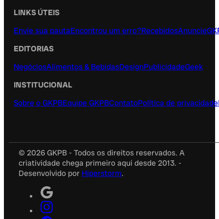
LINKS ÚTEIS
Envie sua pauta
Encontrou um erro?
Recebidos
Anuncie
GK
EDITORIAS
Negócios
Alimentos & Bebidas
Design
Publicidade
Geek
INSTITUCIONAL
Sobre o GKPB
Equipe GKPB
Contato
Política de privacidade
© 2026 GKPB - Todos os direitos reservados. A
criatividade chega primeiro aqui desde 2013. -
Desenvolvido por
Hiperstorm
.