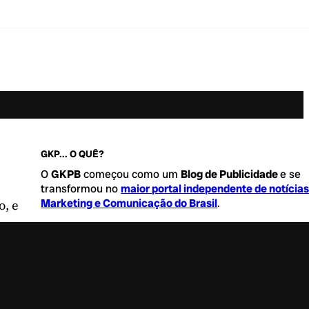
GKP... O QUÊ?
O
GKPB
começou como um
Blog de Publicidade
e se
transformou no
maior portal independente de notícia
Marketing e Comunicação do Brasil
.
o, e
Este é um lugar para abordar tudo o que acontece d
interessante no mercado, com um destaque para pau
de
diversidade, geração Z
e
universo geek
. Entre, tire
sapatos e sinta-se a vontade.
Saiba mais