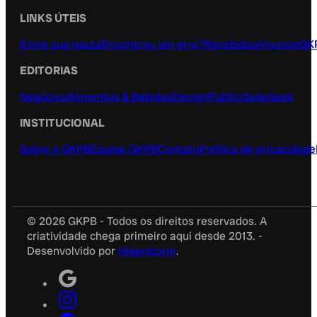
LINKS ÚTEIS
Envie sua pauta
Encontrou um erro?
Recebidos
Anuncie
GK
EDITORIAS
Negócios
Alimentos & Bebidas
Design
Publicidade
Geek
INSTITUCIONAL
Sobre o GKPB
Equipe GKPB
Contato
Política de privacidade
© 2026 GKPB - Todos os direitos reservados. A
criatividade chega primeiro aqui desde 2013. -
Desenvolvido por
Hiperstorm
.