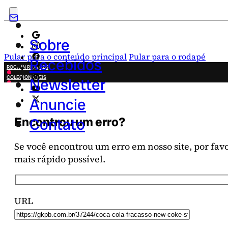
Sobre
Pular para o conteúdo principal
Pular para o rodapé
Recebidos
ROCK IN RIO 2026
COLECIONÁVEIS
Newsletter
FESTA JUNINA
NOVIDADES
Anuncie
CAMPANHAS CRIATIVAS
Encontrou um erro?
Contato
Se você encontrou um erro em nosso site, por favor
mais rápido possível.
URL